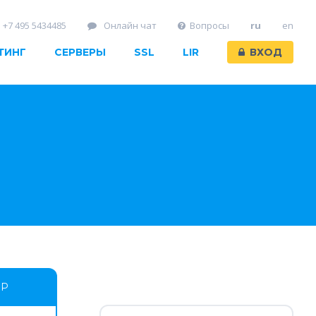
+7 495 5434485
Онлайн чат
Вопросы
ru
en
ТИНГ
СЕРВЕРЫ
SSL
LIR
ВХОД
ОР