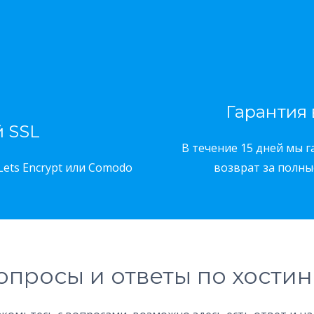
Гарантия 
 SSL
В течение 15 дней мы 
Lets Encrypt или Comodo
возврат за полны
опросы и ответы по хостин