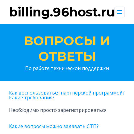
billing.96host.ru
menu
ВОПРОСЫ И
ОТВЕТЫ
По работе технической поддержки
Как воспользоваться партнерской программой?
Какие требования?
Необходимо просто зарегистрироваться.
Какие вопросы можно задавать СТП?