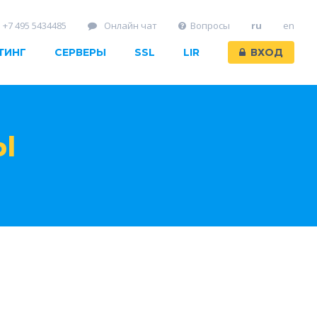
+7 495 5434485
Онлайн чат
Вопросы
ru
en
ТИНГ
СЕРВЕРЫ
SSL
LIR
ВХОД
Ы